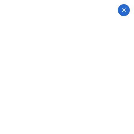
登录平台
✕
澳门金沙娱乐城App - 皇马
巴萨中场较量控球率悬殊
15%
2026-06-17
澳门金沙娱乐城App
澳门金沙娱乐城