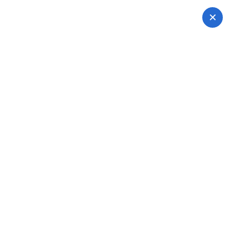
登录平台
✕
✕
票房口碑双杀，口碑评分破
9
2026-05-26
澳门金沙娱乐城App
票房口碑双丰收
精选摘要
这部电影票房口碑双丰收，累计票房突破数十亿