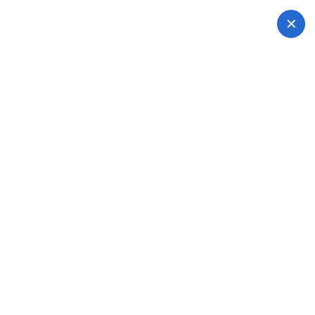
登录平台
✕
标签云列表
按标签聚合浏览相关文章
皇马巴萨中场控 澳门金沙娱乐城App 球率悬殊对比分